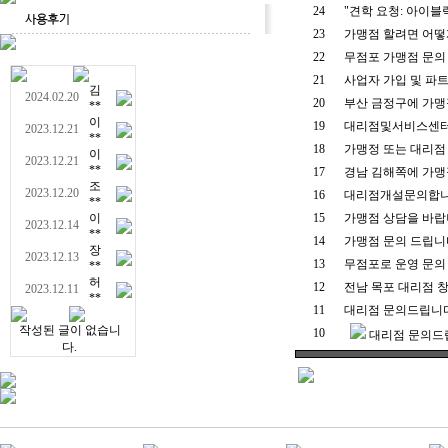
24
"견학 요청: 아이블
23
가맹점 할려면 어떻
22
무점포 가맹점 문의
21
사업자 가입 및 파
김
2024.02.20
20
부산 금정구에 가맹
**
이
19
대리점및서비스센
2023.12.21
**
18
가맹정 또는 대리점
이
2023.12.21
**
17
경남 김해쪽에 가
조
2023.12.20
16
대리점개설문의합니
**
이
15
가맹점 상담을 바랍
2023.12.14
**
14
가맹점 문의 드립니
장
2023.12.13
13
무점포로 운영 문의
**
허
12
전남 목포 대리점 
2023.12.11
**
11
대리점 문의드립니다
작성된 글이 없습니
10
대리점 문의드
다.